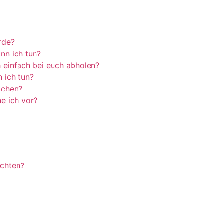
rde?
nn ich tun?
 einfach bei euch abholen?
n ich tun?
machen?
he ich vor?
öchten?