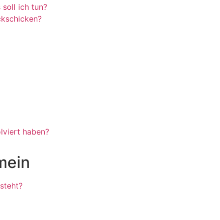
soll ich tun?
ückschicken?
lviert haben?
mein
steht?