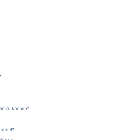
?
zen zu können?
atibel?