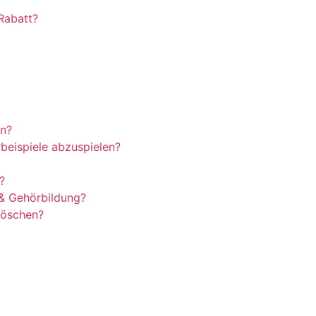
Rabatt?
en?
beispiele abzuspielen?
?
& Gehörbildung?
 löschen?