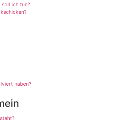
soll ich tun?
ückschicken?
lviert haben?
mein
steht?