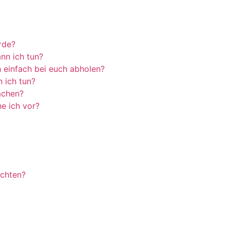
rde?
nn ich tun?
 einfach bei euch abholen?
n ich tun?
machen?
he ich vor?
öchten?