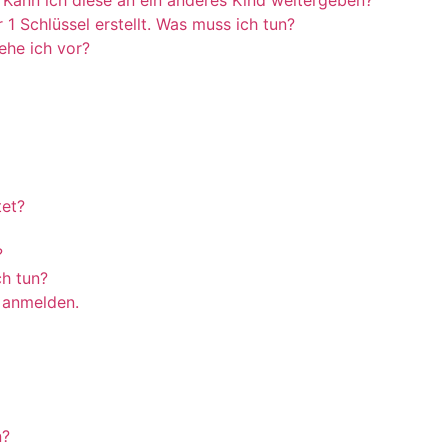
 Kann ich diese an ein anderes Kind weitergeben?
 1 Schlüssel erstellt. Was muss ich tun?
gehe ich vor?
tet?
?
h tun?
t anmelden.
n?