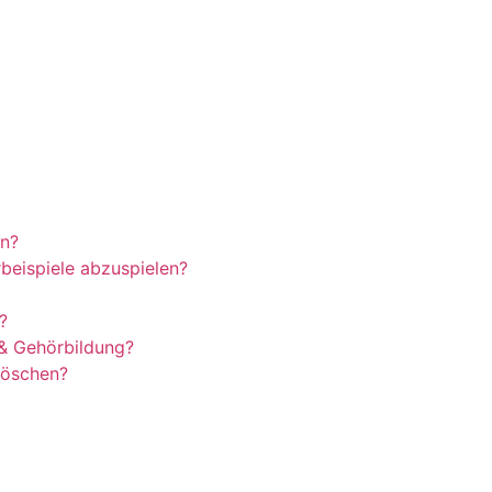
en?
beispiele abzuspielen?
?
& Gehörbildung?
 löschen?